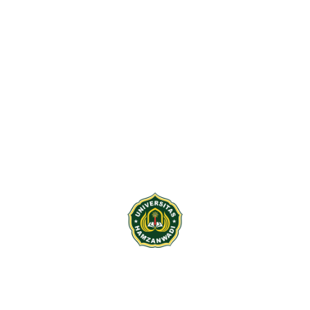
IOSYS
E-Prints
PKKA
E-Learning
Digilib
E-Jurnal
PMB