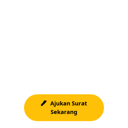
Siap mengajukan
surat?
Buat permohonan sekarang,
ambil suratmu maksimal 3
hari kerja.
Ajukan Surat
Sekarang